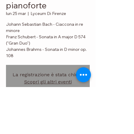
pianoforte
lun 25 mar
  |  
Lyceum Di Firenze
Johann Sebastian Bach - Ciaccona in re
minore
Franz Schubert - Sonata in A major D 574
("Gran Duo")
Johannes Brahms - Sonata in D minor op.
108
La registrazione è stata chiusa
Scopri gli altri eventi
Data e luogo
25 mar 2019, 18:00
Lyceum Di Firenze, Lungarno Guicciardini,
17, 50125 Firenze FI, Italia