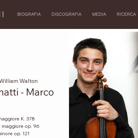
I
BIOGRAFIA
DISCOGRAFIA
MEDIA
RICERCA
William Walton
atti - Marco
maggiore K. 378
l maggiore op. 96
inore op. 121