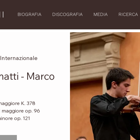
I
BIOGRAFIA
DISCOGRAFIA
MEDIA
RICERCA
Internazionale
atti - Marco
maggiore K. 378
l maggiore op. 96
inore op. 121