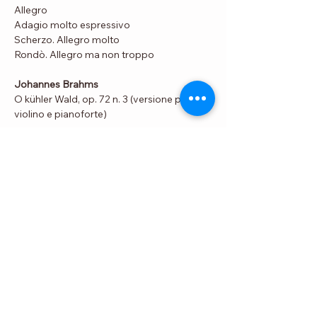
Allegro
Adagio molto espressivo
Scherzo. Allegro molto
Rondò. Allegro ma non troppo
Johannes Brahms
O kühler Wald, op. 72 n. 3 (versione per 
violino e pianoforte)
Sonata n. 2 in La maggiore per violino e 
pianoforte, op. 100 (1886)
Allegro amabile
Andante tranquillo. Vivace. Andante. 
Vivace di più
Allegretto grazioso quasi Andante
Maurice Ravel
Sonata n. 2 in Sol maggiore per violino e 
pianoforte (1923-1927)
Allegretto
Blues. Moderato