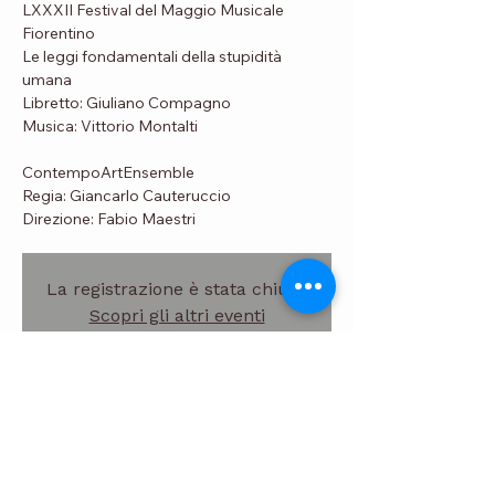
LXXXII Festival del Maggio Musicale
Fiorentino
Le leggi fondamentali della stupidità
umana
Libretto: Giuliano Compagno
Musica: Vittorio Montalti
ContempoArtEnsemble
Regia: Giancarlo Cauteruccio
La registrazione è stata chiusa
Scopri gli altri eventi
Data e luogo
29 mag 2019, 20:00
Teatro Goldoni, Via Santa Maria, 15, 50100
Firenze FI, Italia