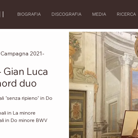
I
BIOGRAFIA
DISCOGRAFIA
MEDIA
RICERCA
di Campagna 2021-
- Gian Luca
hord duo
i "senza ripieno" in Do
li in La minore
ali in Do minore BWV