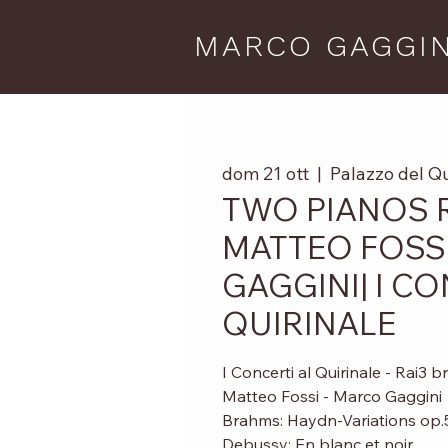
MARCO GAGGIN
dom 21 ott
  |  
Palazzo del Qu
TWO PIANOS R
MATTEO FOSS
GAGGINI| I CO
QUIRINALE
I Concerti al Quirinale - Rai3 
Matteo Fossi - Marco Gaggini
Brahms: Haydn-Variations op
Debussy: En blanc et noir