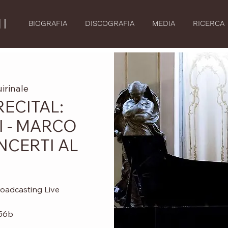
I
BIOGRAFIA
DISCOGRAFIA
MEDIA
RICERCA
irinale
ECITAL:
I - MARCO
NCERTI AL
broadcasting Live
.56b