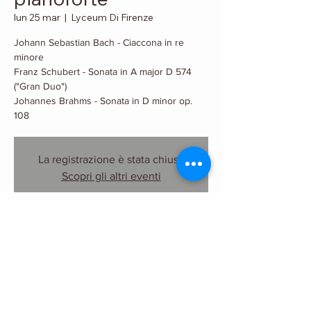
lun 25 mar
  |  
Lyceum Di Firenze
Johann Sebastian Bach - Ciaccona in re
minore
Franz Schubert - Sonata in A major D 574
("Gran Duo")
Johannes Brahms - Sonata in D minor op.
108
La registrazione è stata chiusa
Scopri gli altri eventi
Orario & Sede
25 mar 2019, 18:00
Lyceum Di Firenze, Lungarno Guicciardini, 17,
50125 Firenze FI, Italia