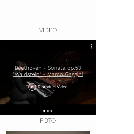
MARCO GAGGINI
VIDEO
Beethoven - Sonata op.53
"Waldstein" - Marco Gaggini
Riproduci Video
FOTO