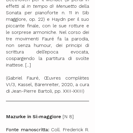
effetti al
In tempo di Menuetto
della
Sonata per pianoforte n. 11 in Sib
maggiore, op. 22) e Haydn per il suo
piccante finale, con le sue rotture e
le sorprese armoniche. Nel corso dei
tre movimenti Fauré fa la parodia,
non senza humour, dei principi di
scrittura dell’epoca evocata,
cospargendo la partitura di svolte
inattese. [...]
(Gabriel Fauré, Œuvres complètes
VI/3, Kassel, Bärenreiter, 2020, a cura
di Jean-Pierre Bartoli, pp. XXII-XXIII)
Mazurke in Si♭maggiore
[N 8]
Fonte manoscritta:
Coll. Frederick R.