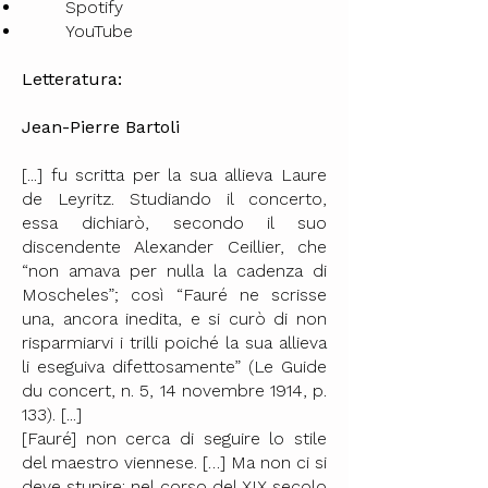
Spotify
YouTube
Letteratura:
Jean-Pierre Bartoli
[...] fu scritta per la sua allieva Laure
de Leyritz. Studiando il concerto,
essa dichiarò, secondo il suo
discendente Alexander Ceillier, che
“non amava per nulla la cadenza di
Moscheles”; così “Fauré ne scrisse
una, ancora inedita, e si curò di non
risparmiarvi i trilli poiché la sua allieva
li eseguiva difettosamente” (Le Guide
du concert, n. 5, 14 novembre 1914, p.
133). [...]
[Fauré] non cerca di seguire lo stile
del maestro viennese. […] Ma non ci si
deve stupire: nel corso del XIX secolo