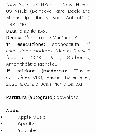
New York: US-NYpm - New Haven:
US-NHub (Beinecke Rare Book and
Manuscript Library, Koch Collection):
FRKF 1107
Data:
6 aprile 1863
Dedica: "
À ma nièce Marguerite"
1ª esecuzione:
sconosciuta. 1ª
esecuzione moderna: Nicolas Stavy, 2
febbraio 2018, Paris, Sorbonne,
Amphithéâtre Richelieu.
1ª edizione (moderna):
Œuvres
complètes VI/3, Kassel, Bärenreiter,
2020, a cura di Jean-Pierre Bartoli
Partitura (autografo):
download
Audio:
Apple Music
Spotify
YouTube