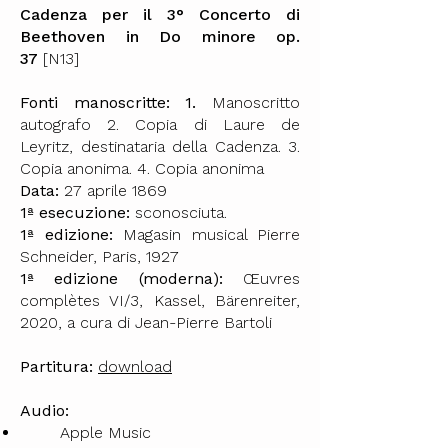
Cadenza per il 3° Concerto di
Beethoven in Do minore op.
37
[N13]
Fonti manoscritte: 1.
Manoscritto
autografo 2. Copia di Laure de
Leyritz, destinataria della Cadenza. 3.
Copia anonima. 4. Copia anonima
Data:
27 aprile 1869
1ª esecuzione:
sconosciuta.
1ª edizione:
Magasin musical Pierre
Schneider, Paris, 1927
1ª edizione (moderna):
Œuvres
complètes VI/3, Kassel, Bärenreiter,
2020, a cura di Jean-Pierre Bartoli
Partitura:
download
Audio:
Apple Music