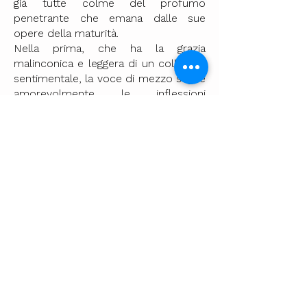
già tutte colme del profumo
penetrante che emana dalle sue
opere della maturità.
Nella prima, che ha la grazia
malinconica e leggera di un colloquio
sentimentale, la voce di mezzo segue
amorevolmente le inflessioni
melodiche della parte superiore e la
accompagna, nota per nota, con un
accento seducente e tenero. La
seconda, inconsapevolmente
mendelssohniana, è mossa da
un'irrequietezza e da un ardore
affascinanti, accresciuti dal rapido
mormorio dell'accompagnamento. E
nella terza, così teneramente
rassegnata, con quale grazia s' insinua
l' imitazione discreta che prolunga la
melodia iniziale; e quale purezza nel
disegno che fiorisce sulle ultime due
cadenze e le piega dolcemente!