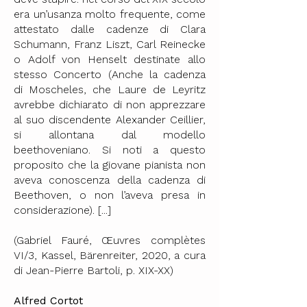
era un’usanza molto frequente, come
attestato dalle cadenze di Clara
Schumann, Franz Liszt, Carl Reinecke
o Adolf von Henselt destinate allo
stesso Concerto (Anche la cadenza
di Moscheles, che Laure de Leyritz
avrebbe dichiarato di non apprezzare
al suo discendente Alexander Ceillier,
si allontana dal modello
beethoveniano. Si noti a questo
proposito che la giovane pianista non
aveva conoscenza della cadenza di
Beethoven, o non l’aveva presa in
considerazione). [...]
(Gabriel Fauré, Œuvres complètes
VI/3, Kassel, Bärenreiter, 2020, a cura
di Jean-Pierre Bartoli, p. XIX-XX)
Alfred Cortot