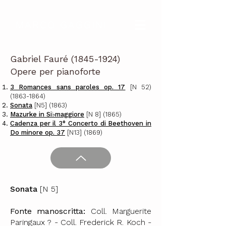
MARCO GAGGINI
Gabriel Fauré
(1845-1924)
Opere per pianoforte
3 Romances sans paroles op. 17
[N 52)
(1863-1864)
Sonata
[N5] (1863)
Mazurke in Si♭maggiore
[N 8] (1865)
Cadenza per il 3° Concerto di Beethoven in
Do minore op. 37
[N13] (1869)
Sonata
[N 5]
Fonte manoscritta:
Coll. Marguerite
Paringaux ? - Coll. Frederick R. Koch -